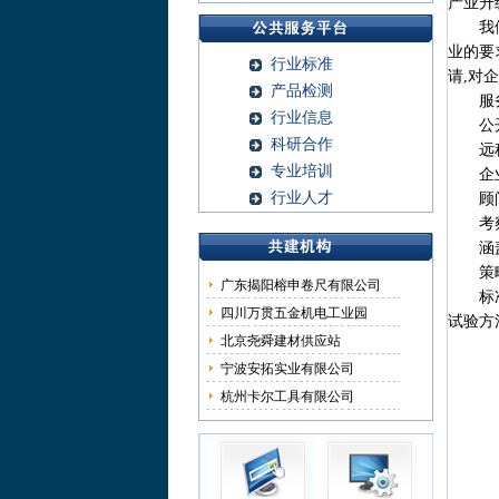
产业升
我们拥
业的要
行业标准
请,对
产品检测
服务
行业信息
公开
科研合作
远程
专业培训
企业
行业人才
顾问
考
涵盖生
策略
广东揭阳榕申卷尺有限公司
标准化
四川万贯五金机电工业园
试验方
北京尧舜建材供应站
宁波安拓实业有限公司
杭州卡尔工具有限公司